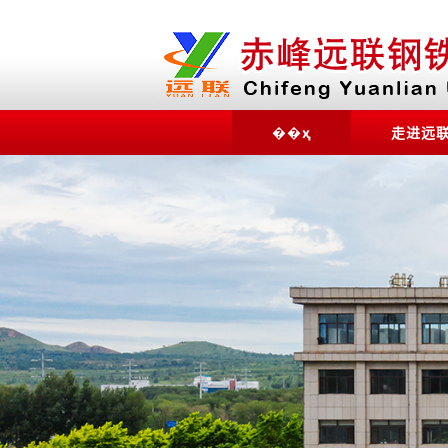
��ҳ
走进远