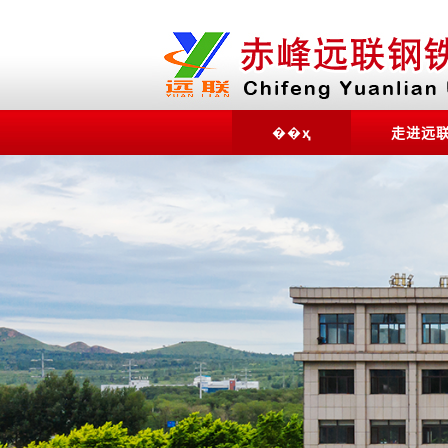
��ҳ
走进远