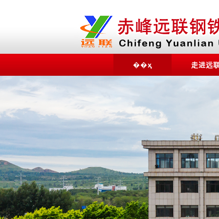
��ҳ
走进远